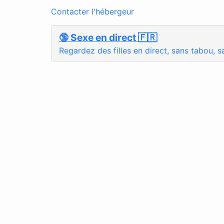
Contacter l'hébergeur
🔞 Sexe en direct 🇫🇷
Regardez des filles en direct, sans tabou, sa